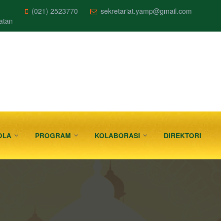
(021) 2523770
sekretariat.yamp@gmail.com
atan
ELOLA
PROGRAM
KOLABORASI
DIREKTORI