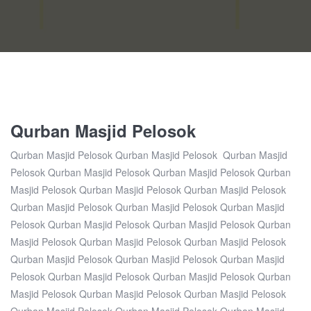
Qurban Masjid Pelosok
Qurban Masjid Pelosok Qurban Masjid Pelosok Qurban Masjid
Pelosok Qurban Masjid Pelosok Qurban Masjid Pelosok Qurban
Masjid Pelosok Qurban Masjid Pelosok Qurban Masjid Pelosok
Qurban Masjid Pelosok Qurban Masjid Pelosok Qurban Masjid
Pelosok Qurban Masjid Pelosok Qurban Masjid Pelosok Qurban
Masjid Pelosok Qurban Masjid Pelosok Qurban Masjid Pelosok
Qurban Masjid Pelosok Qurban Masjid Pelosok Qurban Masjid
Pelosok Qurban Masjid Pelosok Qurban Masjid Pelosok Qurban
Masjid Pelosok Qurban Masjid Pelosok Qurban Masjid Pelosok