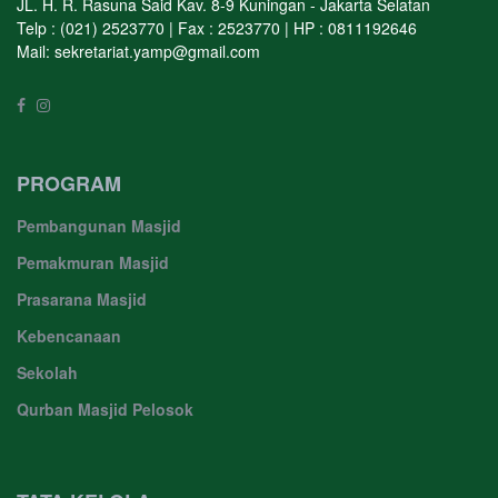
JL. H. R. Rasuna Said Kav. 8-9 Kuningan - Jakarta Selatan
Telp : (021) 2523770 | Fax : 2523770 | HP : 0811192646
Mail:
sekretariat.yamp@gmail.com
PROGRAM
Pembangunan Masjid
Pemakmuran Masjid
Prasarana Masjid
Kebencanaan
Sekolah
Qurban Masjid Pelosok