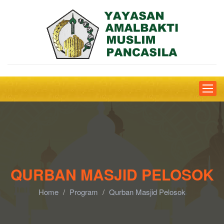
Toggle
naviga
QURBAN MASJID PELOSOK
Home
Program
Qurban Masjid Pelosok