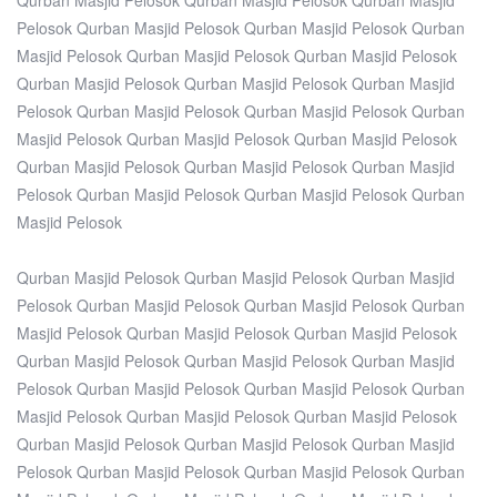
Qurban Masjid Pelosok Qurban Masjid Pelosok Qurban Masjid
Pelosok Qurban Masjid Pelosok Qurban Masjid Pelosok Qurban
Masjid Pelosok Qurban Masjid Pelosok Qurban Masjid Pelosok
Qurban Masjid Pelosok Qurban Masjid Pelosok Qurban Masjid
Pelosok Qurban Masjid Pelosok Qurban Masjid Pelosok Qurban
Masjid Pelosok Qurban Masjid Pelosok Qurban Masjid Pelosok
Qurban Masjid Pelosok Qurban Masjid Pelosok Qurban Masjid
Pelosok Qurban Masjid Pelosok Qurban Masjid Pelosok Qurban
Masjid Pelosok
Qurban Masjid Pelosok Qurban Masjid Pelosok Qurban Masjid
Pelosok Qurban Masjid Pelosok Qurban Masjid Pelosok Qurban
Masjid Pelosok Qurban Masjid Pelosok Qurban Masjid Pelosok
Qurban Masjid Pelosok Qurban Masjid Pelosok Qurban Masjid
Pelosok Qurban Masjid Pelosok Qurban Masjid Pelosok Qurban
Masjid Pelosok Qurban Masjid Pelosok Qurban Masjid Pelosok
Qurban Masjid Pelosok Qurban Masjid Pelosok Qurban Masjid
Pelosok Qurban Masjid Pelosok Qurban Masjid Pelosok Qurban